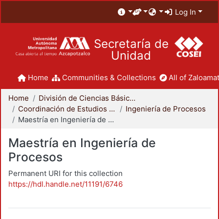
Log In
Secretaría de
Unidad
Home
Communities & Collections
All of Zaloamat
Home
División de Ciencias Básicas e Ingeniería
Coordinación de Estudios de Posgrado - CBI
Ingeniería de Procesos
Maestría en Ingeniería de Procesos
Maestría en Ingeniería de
Procesos
Permanent URI for this collection
https://hdl.handle.net/11191/6746