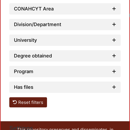
CONAHCYT Area
Division/Department
University
Degree obtained
Program
Has files
Reset filters
Settings
This repository preserves and disseminates, in