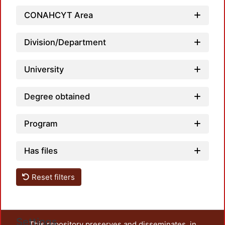
CONAHCYT Area
Load
Division/Department
University
Degree obtained
Program
Has files
Reset filters
Settings
This repository preserves and disseminates, in