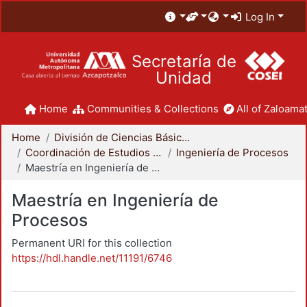
Log In
Secretaría de
Unidad
Home
Communities & Collections
All of Zaloamat
Home
División de Ciencias Básicas e Ingeniería
Coordinación de Estudios de Posgrado - CBI
Ingeniería de Procesos
Maestría en Ingeniería de Procesos
Maestría en Ingeniería de
Procesos
Permanent URI for this collection
https://hdl.handle.net/11191/6746