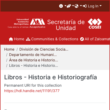
Log In
Secretaría de
Unidad
Home
Communities & Collections
All of Zaloamat
Home
División de Ciencias Sociales y Humanidades
Departamento de Humanidades
Área de Historia e Historiografía
Libros - Historia e Historiografía
Libros - Historia e Historiografía
Permanent URI for this collection
https://hdl.handle.net/11191/377