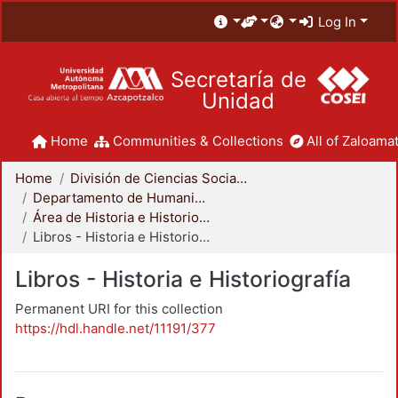
Log In
Secretaría de
Unidad
Home
Communities & Collections
All of Zaloamat
Home
División de Ciencias Sociales y Humanidades
Departamento de Humanidades
Área de Historia e Historiografía
Libros - Historia e Historiografía
Libros - Historia e Historiografía
Permanent URI for this collection
https://hdl.handle.net/11191/377