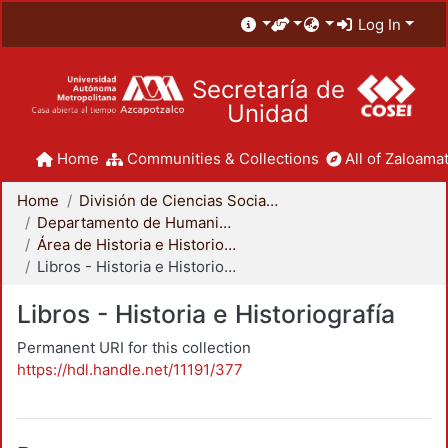
Log In
Secretaría de
Unidad
Home
Communities & Collections
All of Zaloamat
Home
División de Ciencias Sociales y Humanidades
Departamento de Humanidades
Área de Historia e Historiografía
Libros - Historia e Historiografía
Libros - Historia e Historiografía
Permanent URI for this collection
https://hdl.handle.net/11191/377