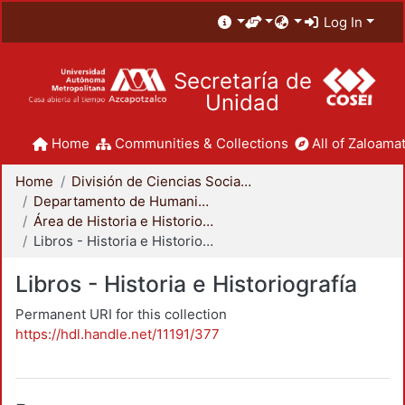
Log In
Secretaría de
Unidad
Home
Communities & Collections
All of Zaloamat
Home
División de Ciencias Sociales y Humanidades
Departamento de Humanidades
Área de Historia e Historiografía
Libros - Historia e Historiografía
Libros - Historia e Historiografía
Permanent URI for this collection
https://hdl.handle.net/11191/377