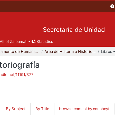
Secretaría de Unidad
All of Zaloamati
Statistics
Departamento de Humanidades
Área de Historia e Historiografía
toriografía
andle.net/11191/377
By Subject
By Title
browse.comcol.by.conahcyt