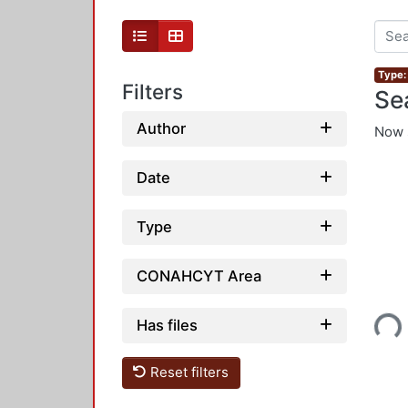
Type: 
Filters
Se
Author
Now 
Date
Type
CONAHCYT Area
Loading...
Has files
Reset filters