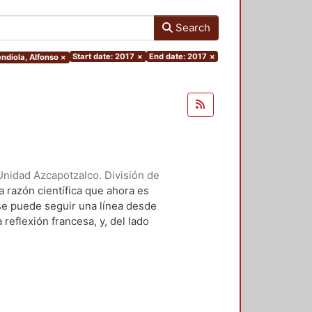
Search
Start date: 2017
×
End date: 2017
×
endiola, Alfonso
×
nidad Azcapotzalco. División de
 François
;
Villacañas Berlanga,
a razón científica que ahora es
fonso
;
Durán R. A., Norma
;
se puede seguir una línea desde
Schaub, Jean-Frédéric
;
Romano,
reflexión francesa, y, del lado
 fuerte de la Escuela de
istemología histórica y la
 la década de 1960. Obras tan
 ciencia, o como las de Foucault, se
ta misma preocupación: repensar