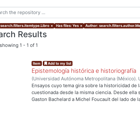
search.filters.itemtype.Libro
×
Has files: Yes
×
Author: search.filters.author.M
arch Results
showing
1 - 1 of 1
Item
Add to my list
Epistemología histórica e historiografía
(
Universidad Autónoma Metropolitana (México). U
Ciencias Sociales y Humanidades.
,
2017
)
Hartog,
Ensayos cuyo tema gira sobre la historicidad de l
José Luis
;
Yébenes Escardó, Zenia
;
Mendiola, Al
cuestionada desde la misma ciencia. Desde ella 
Betancourt Martínez, Fernando
;
Fragio, Alberto
;
Gaston Bachelard a Michel Foucault del lado de la 
Antonella
;
Zermeño, Guillermo
anglosajón, desde el giro lingüístico al programa
Edimburgo. Por todo esto no es azaroso que la ep
historiografía surjan simultáneamente a partir de
significativas como la de Kuhn en el ámbito de la
inscriben en este momento. Comparten pues, es