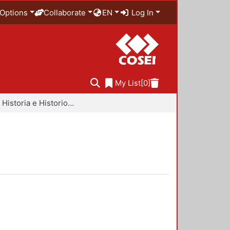
Options
Collaborate
EN
Log In
My List
[0]
Libros - Historia e Historiografía