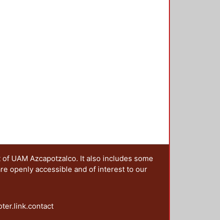
as de la historiografía. El libro
 las reflexiones que incumben
gunda parte, las de historiografía.
ricidad.
t of UAM Azcapotzalco. It also includes some
are openly accessible and of interest to our
oter.link.contact