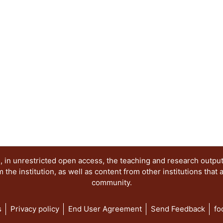
las condiciones de posibilidad del conocimiento y l
está dividido en dos partes. La primera contiene
directamente a la epistemología histórica, y la se
Ambas tienen en común la centralidad de la histo
 in unrestricted open access, the teaching and research outpu
he institution, as well as content from other institutions that 
community.
s
Privacy policy
End User Agreement
Send Feedback
fo