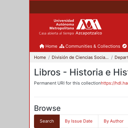
Home
Communities & Collections
Home
División de Ciencias Sociales y Humanidades
Libros - Historia e His
Permanent URI for this collection
https://hdl.h
Browse
Search
By Issue Date
By Author