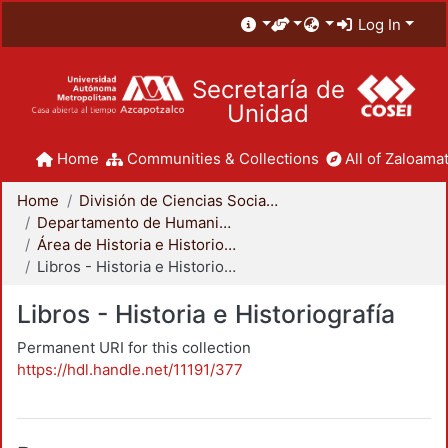
Log In
Secretaría de
Unidad
Home
Communities & Collections
All of Zaloamat
Home
División de Ciencias Sociales y Humanidades
Departamento de Humanidades
Área de Historia e Historiografía
Libros - Historia e Historiografía
Libros - Historia e Historiografía
Permanent URI for this collection
https://hdl.handle.net/11191/377