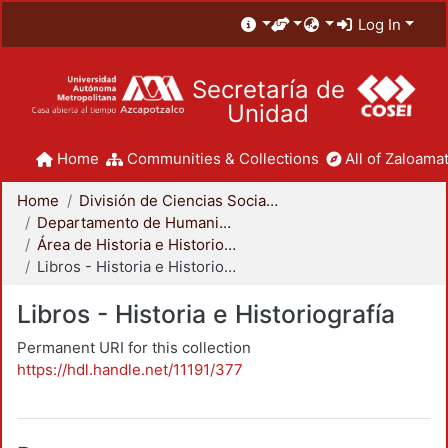
Log In
Secretaría de
Unidad
Home
Communities & Collections
All of Zaloamat
Home
División de Ciencias Sociales y Humanidades
Departamento de Humanidades
Área de Historia e Historiografía
Libros - Historia e Historiografía
Libros - Historia e Historiografía
Permanent URI for this collection
https://hdl.handle.net/11191/377