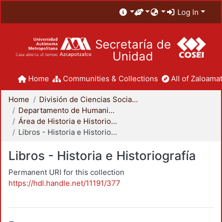
Log In
Secretaría de
Unidad
Home
Communities & Collections
All of Zaloamat
Home
División de Ciencias Sociales y Humanidades
Departamento de Humanidades
Área de Historia e Historiografía
Libros - Historia e Historiografía
Libros - Historia e Historiografía
Permanent URI for this collection
https://hdl.handle.net/11191/377