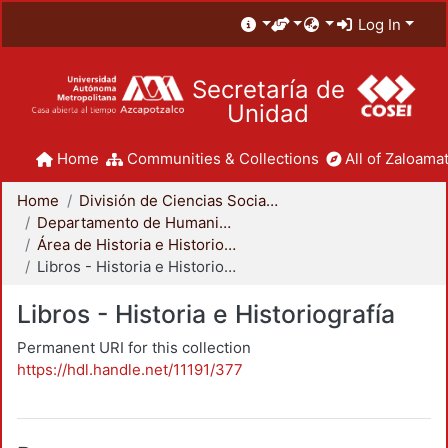
Log In
Secretaría de
Unidad
Home
Communities & Collections
All of Zaloamat
Home
División de Ciencias Sociales y Humanidades
Departamento de Humanidades
Área de Historia e Historiografía
Libros - Historia e Historiografía
Libros - Historia e Historiografía
Permanent URI for this collection
https://hdl.handle.net/11191/377