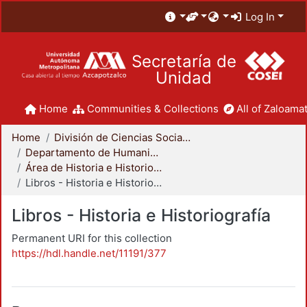
Log In
Secretaría de
Unidad
Home
Communities & Collections
All of Zaloamat
Home
División de Ciencias Sociales y Humanidades
Departamento de Humanidades
Área de Historia e Historiografía
Libros - Historia e Historiografía
Libros - Historia e Historiografía
Permanent URI for this collection
https://hdl.handle.net/11191/377