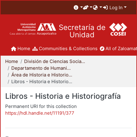
Log In
Secretaría de
Unidad
Home
Communities & Collections
All of Zaloamat
Home
División de Ciencias Sociales y Humanidades
Departamento de Humanidades
Área de Historia e Historiografía
Libros - Historia e Historiografía
Libros - Historia e Historiografía
Permanent URI for this collection
https://hdl.handle.net/11191/377