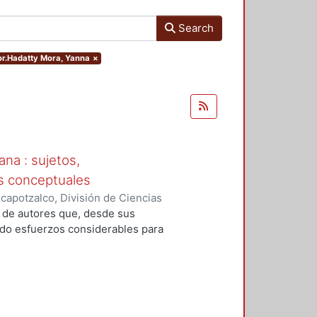
Search
hor.Hadatty Mora, Yanna
×
ana : sujetos,
s conceptuales
apotzalco, División de Ciencias
idades, Área de Historia e
s de autores que, desde sus
do, coordinador
;
Pérez de
ado esfuerzos considerables para
y, Jaime
;
Pérez Montfort, Ricardo
;
;
Martínez Carrizales, Leonardo
l pasado mexicano construida y
xicana. Tales historicidades
s exiliados como consecuencia de