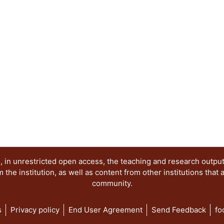
la caída de Porfirio Díaz, en las prácticas identita
teatro de revista, en el desarrollo del género lit
replanteamiento de las matrices conceptuales de
CLAVE: Mexico History Revolution, 1910-1920. Id
(Variety-theaters, cabarets, etc.)
 in unrestricted open access, the teaching and research outpu
he institution, as well as content from other institutions that 
community.
s
Privacy policy
End User Agreement
Send Feedback
fo