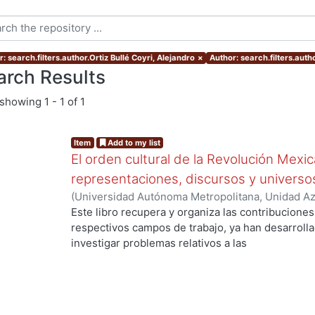
: search.filters.author.Ortiz Bullé Coyri, Alejandro
×
Author: search.filters.aut
arch Results
showing
1 - 1 of 1
Item
Add to my list
El orden cultural de la Revolución Mexic
representaciones, discursos y universo
(
Universidad Autónoma Metropolitana, Unidad Azc
Sociales y Humanidades, Departamento de Human
Este libro recupera y organiza las contribucione
Historiografía
,
2010
)
Martínez Carrizales, Leonar
respectivos campos de trabajo, ya han desarroll
ng...
Sarmiento, Marisa
;
Weinberg, Liliana
;
Vélez Store
investigar problemas relativos a las
Hadatty Mora, Yanna
;
Ortiz Bullé Coyri, Alejandro
historicidades con respecto de una narrativa de
acreditada en
torno a la perspectiva social de la Revolución Me
descansan, por ejemplo, en la experiencia de lo