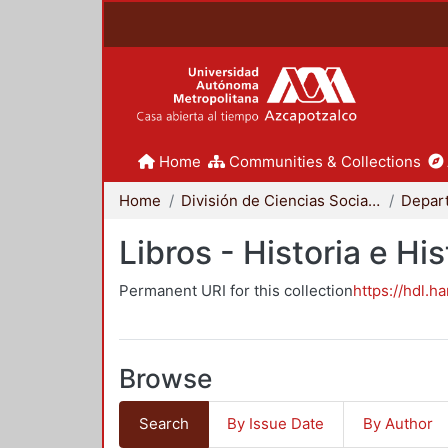
Home
Communities & Collections
Home
División de Ciencias Sociales y Humanidades
Libros - Historia e His
Permanent URI for this collection
https://hdl.h
Browse
Search
By Issue Date
By Author