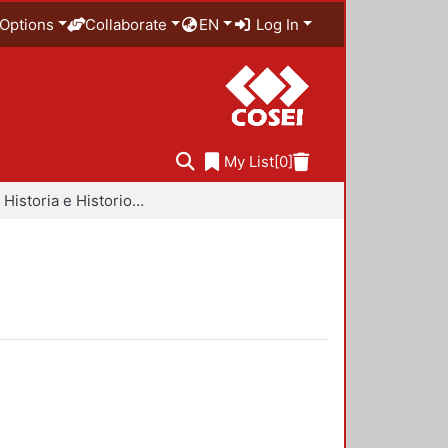
Options
Collaborate
EN
Log In
My List
[0]
Libros - Historia e Historiografía