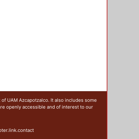
rias de la cultura popular, en el
erario llamado ensayo, en el
 la tradición cultural. PALABRAS
entidad Nacional. Music-halls
t of UAM Azcapotzalco. It also includes some
are openly accessible and of interest to our
oter.link.contact