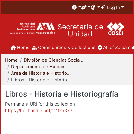
Log In
Secretaría de
Unidad
Home
Communities & Collections
All of Zaloamat
Home
División de Ciencias Sociales y Humanidades
Departamento de Humanidades
Área de Historia e Historiografía
Libros - Historia e Historiografía
Libros - Historia e Historiografía
Permanent URI for this collection
https://hdl.handle.net/11191/377