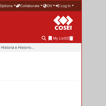
Options
Collaborate
EN
Log In
My List
[0]
Libros - Historia e Historiografía