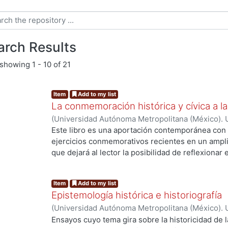
arch Results
showing
1 - 10 of 21
Item
Add to my list
La conmemoración histórica y cívica a la
(
Universidad Autónoma Metropolitana (México). 
Lemus Soriano, Elmy Grisel
;
RAMIREZ PEÑA, SU
Este libro es una aportación contemporánea con 
Adriana
;
Wrobel, Ivan
;
Pasillas Mendoza, Abigail
;
ejercicios conmemorativos recientes en un ampli
Silva, Héctor Cuauhtémoc
;
Olvera Serrano, Marga
que dejará al lector la posibilidad de reflexionar e
celebración cívica como un fenómeno importante
ng...
las vicisitudes que éstos enfrentan en un compl
Item
Add to my list
luchas por la memoria. México es un país comple
Epistemología histórica e historiografía
tiene un conjunto de capas y variantes sobre ci
(
Universidad Autónoma Metropolitana (México). U
que coexisten con la promovida por el Estado N
Ciencias Sociales y Humanidades.
,
2017
)
Hartog,
Ensayos cuyo tema gira sobre la historicidad de l
éste ha sido un locutor cambiante a lo largo de 