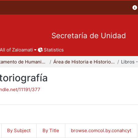
Secretaría de Unidad
All of Zaloamati
Statistics
Departamento de Humanidades
Área de Historia e Historiografía
toriografía
andle.net/11191/377
By Subject
By Title
browse.comcol.by.conahcyt