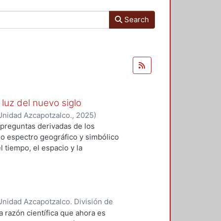
Search
 luz del nuevo siglo
Unidad Azcapotzalco.
,
2025
)
SI WENDOLIN
;
Armenta Alvarado,
preguntas derivadas de los
Corona Ochoa, Aysleth
;
Hernández
o espectro geográfico y simbólico
rita
;
Pappe, Silvia
l tiempo, el espacio y la
 para repensar nacionalismos y
ejo escenario de expresiones y
jo en términos geográficos que
ertos acontecimientos del pasado
nidad Azcapotzalco. División de
ación, entendiendo siempre que
 François
;
Villacañas Berlanga,
a razón científica que ahora es
doscientos años de expresiones