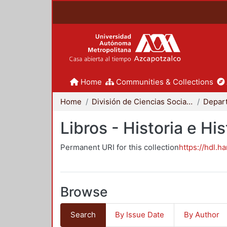
Home
Communities & Collections
Home
División de Ciencias Sociales y Humanidades
Libros - Historia e His
Permanent URI for this collection
https://hdl.h
Browse
Search
By Issue Date
By Author