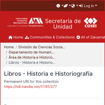
Log In
Secretaría de
Unidad
Home
Communities & Collections
All of Zaloamat
Home
División de Ciencias Sociales y Humanidades
Departamento de Humanidades
Área de Historia e Historiografía
Libros - Historia e Historiografía
Libros - Historia e Historiografía
Permanent URI for this collection
https://hdl.handle.net/11191/377