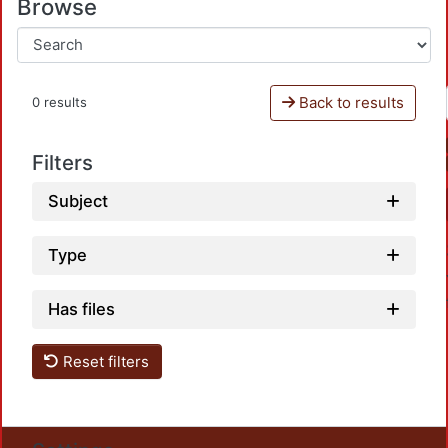
Browse
Back to results
0 results
Filters
Subject
Type
Has files
Reset filters