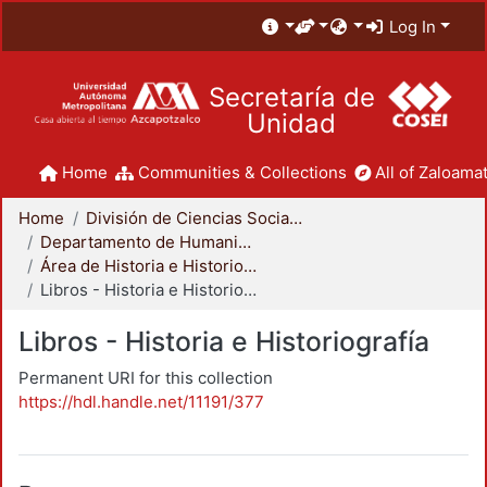
Log In
Secretaría de
Unidad
Home
Communities & Collections
All of Zaloamat
Home
División de Ciencias Sociales y Humanidades
Departamento de Humanidades
Área de Historia e Historiografía
Libros - Historia e Historiografía
Libros - Historia e Historiografía
Permanent URI for this collection
https://hdl.handle.net/11191/377