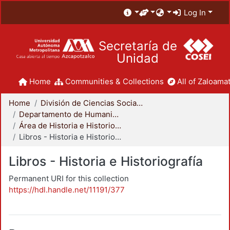
Log In
Secretaría de
Unidad
Home
Communities & Collections
All of Zaloamat
Home
División de Ciencias Sociales y Humanidades
Departamento de Humanidades
Área de Historia e Historiografía
Libros - Historia e Historiografía
Libros - Historia e Historiografía
Permanent URI for this collection
https://hdl.handle.net/11191/377