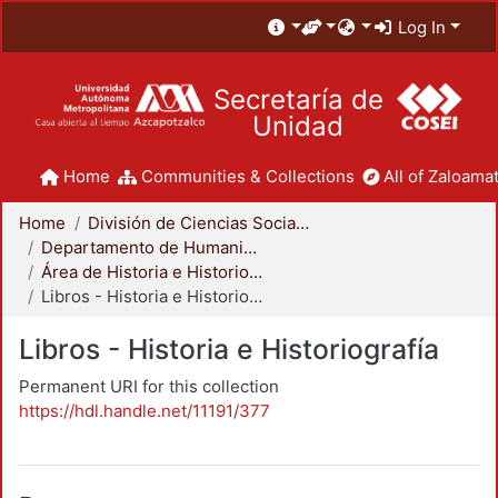
Log In
Secretaría de
Unidad
Home
Communities & Collections
All of Zaloamat
Home
División de Ciencias Sociales y Humanidades
Departamento de Humanidades
Área de Historia e Historiografía
Libros - Historia e Historiografía
Libros - Historia e Historiografía
Permanent URI for this collection
https://hdl.handle.net/11191/377