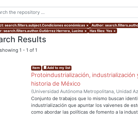
ct: search.filters.subject.Condiciones económicas
×
Author: search.filters.autho
r: search.filters.author.Gutiérrez Herrera, Lucino
×
Has files: Yes
×
arch Results
showing
1 - 1 of 1
Item
Add to my list
Protoindustrialización, industrialización 
historia de México
(
Universidad Autónoma Metropolitana, Unidad Azc
Sociales y Humanidades, Departamento de Human
Conjunto de trabajos que lo mismo buscan identi
Historiografía
,
2009
)
Rodríguez Garza, Francisco 
industrialización que apuntar los vaivenes de est
Humberto
;
Flores Clair, Eduardo
;
Kuri Gaytán, A
como abordar las políticas de fomento a la industr
Velasco Vargas, Itzajade
;
Ortiz Abúndez, Gerardo
largo de la primera mitad del siglo XX, así como 
Galván Silva, María Leticia
;
Salinas Callejas, Edm
se vive con una nueva fase de desarrollo con car
contexto de globalización que exige recuperar la