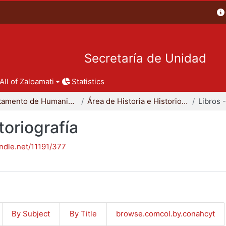
Secretaría de Unidad
All of Zaloamati
Statistics
Departamento de Humanidades
Área de Historia e Historiografía
toriografía
andle.net/11191/377
By Subject
By Title
browse.comcol.by.conahcyt