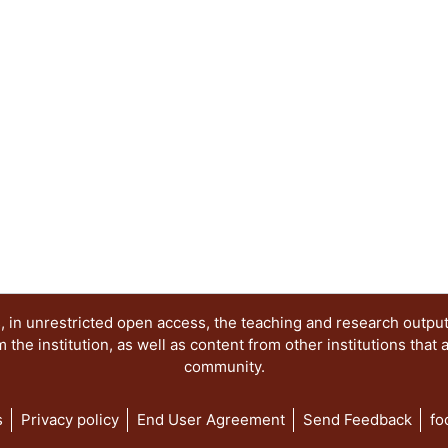
sacar de ella nuevas alternativas de desarrollo y
organización productiva. En esta perspectiva, da
protoindustriales e industriales en sectores que
para la economía de la colonia y posterionnente
minería, textiles, azúcar, manufacturas así como
nuevo orden económico signado por la informáti
 in unrestricted open access, the teaching and research outpu
he institution, as well as content from other institutions that 
community.
s
Privacy policy
End User Agreement
Send Feedback
fo