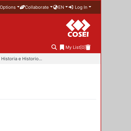
Options
Collaborate
EN
Log In
My List
[0]
Libros - Historia e Historiografía