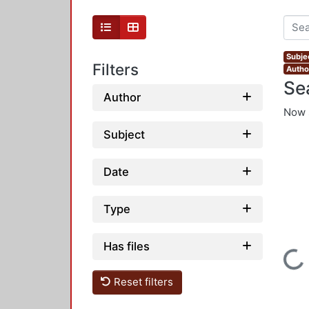
Subje
Filters
Autho
Se
Author
Now 
Subject
Date
Type
Has files
Loading...
Reset filters