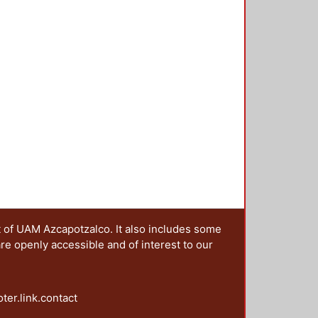
 formas de
 cuenta de algunas experiencias
, en su momento, fueron claves
 en el México Independiente:
 las oportunidades que abre un
ca.
t of UAM Azcapotzalco. It also includes some
are openly accessible and of interest to our
oter.link.contact