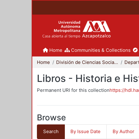
Home
Communities & Collections
Home
División de Ciencias Sociales y Humanidades
Libros - Historia e His
Permanent URI for this collection
https://hdl.h
Browse
Search
By Issue Date
By Author