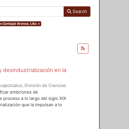
Search
r.Carbajal Arenas, Lilia
×
y desindustrialización en la
apotzalco, División de Ciencias
idades, Área de Historia e
ficar embriones de
Javier
;
Morales Moreno,
e proceso a lo largo del siglo XIX
rmando
;
Carbajal Arenas, Lilia
;
ialización que la impulsan a lo
;
Martínez Tarragó, Trinidad
;
el desmantelamiento industrial que
ar
;
Gutiérrez Herrera, Lucino
acterísticas neoliberales en un
 memoria en el tiempo largo para