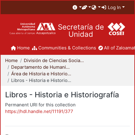
Log In
Secretaría de
Unidad
Home
Communities & Collections
All of Zaloamat
Home
División de Ciencias Sociales y Humanidades
Departamento de Humanidades
Área de Historia e Historiografía
Libros - Historia e Historiografía
Libros - Historia e Historiografía
Permanent URI for this collection
https://hdl.handle.net/11191/377