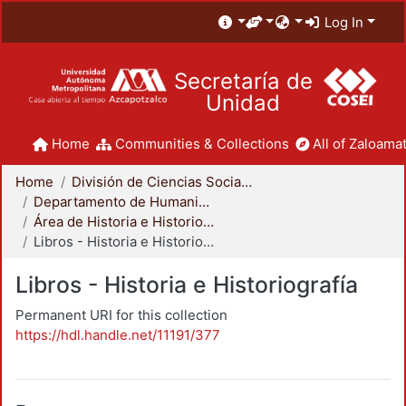
Log In
Secretaría de
Unidad
Home
Communities & Collections
All of Zaloamat
Home
División de Ciencias Sociales y Humanidades
Departamento de Humanidades
Área de Historia e Historiografía
Libros - Historia e Historiografía
Libros - Historia e Historiografía
Permanent URI for this collection
https://hdl.handle.net/11191/377