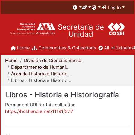
Log In
Secretaría de
Unidad
Home
Communities & Collections
All of Zaloamat
Home
División de Ciencias Sociales y Humanidades
Departamento de Humanidades
Área de Historia e Historiografía
Libros - Historia e Historiografía
Libros - Historia e Historiografía
Permanent URI for this collection
https://hdl.handle.net/11191/377