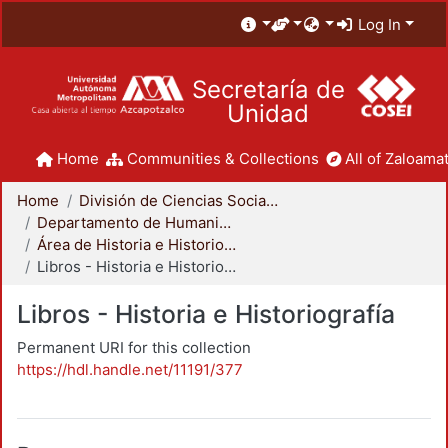
Log In
Secretaría de
Unidad
Home
Communities & Collections
All of Zaloamat
Home
División de Ciencias Sociales y Humanidades
Departamento de Humanidades
Área de Historia e Historiografía
Libros - Historia e Historiografía
Libros - Historia e Historiografía
Permanent URI for this collection
https://hdl.handle.net/11191/377