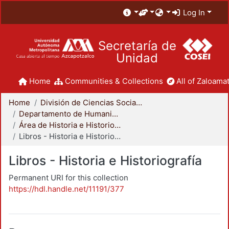
Log In
Secretaría de
Unidad
Home
Communities & Collections
All of Zaloamat
Home
División de Ciencias Sociales y Humanidades
Departamento de Humanidades
Área de Historia e Historiografía
Libros - Historia e Historiografía
Libros - Historia e Historiografía
Permanent URI for this collection
https://hdl.handle.net/11191/377