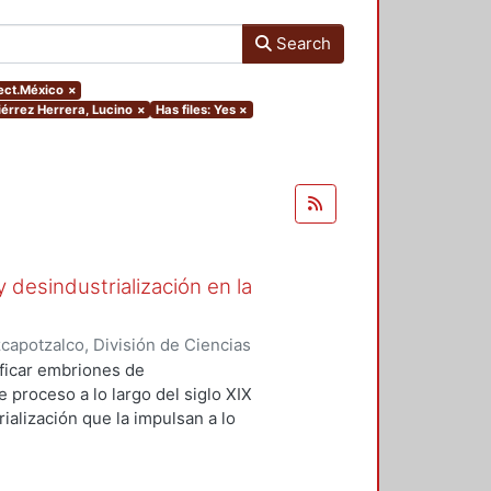
Search
ject.México
×
iérrez Herrera, Lucino
×
Has files: Yes
×
y desindustrialización en la
apotzalco, División de Ciencias
idades, Área de Historia e
ficar embriones de
Javier
;
Morales Moreno,
e proceso a lo largo del siglo XIX
rmando
;
Carbajal Arenas, Lilia
;
ialización que la impulsan a lo
;
Martínez Tarragó, Trinidad
;
el desmantelamiento industrial que
ar
;
Gutiérrez Herrera, Lucino
acterísticas neoliberales en un
 memoria en el tiempo largo para