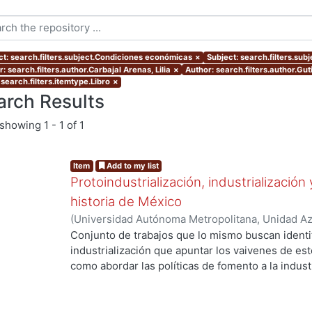
ct: search.filters.subject.Condiciones económicas
×
Subject: search.filters.sub
: search.filters.author.Carbajal Arenas, Lilia
×
Author: search.filters.author.Gut
search.filters.itemtype.Libro
×
arch Results
showing
1 - 1 of 1
Item
Add to my list
Protoindustrialización, industrialización 
historia de México
(
Universidad Autónoma Metropolitana, Unidad Azc
Sociales y Humanidades, Departamento de Human
Conjunto de trabajos que lo mismo buscan identi
Historiografía
,
2009
)
Rodríguez Garza, Francisco 
industrialización que apuntar los vaivenes de est
Humberto
;
Flores Clair, Eduardo
;
Kuri Gaytán, A
como abordar las políticas de fomento a la industr
Velasco Vargas, Itzajade
;
Ortiz Abúndez, Gerardo
largo de la primera mitad del siglo XX, así como 
Galván Silva, María Leticia
;
Salinas Callejas, Edm
se vive con una nueva fase de desarrollo con car
contexto de globalización que exige recuperar la