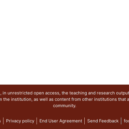
sacar de ella nuevas alternativas de desarrollo y
organización productiva. En esta perspectiva, da
protoindustriales e industriales en sectores que
para la economía de la colonia y posterionnente
minería, textiles, azúcar, manufacturas así como
nuevo orden económico signado por la informáti
 in unrestricted open access, the teaching and research outpu
he institution, as well as content from other institutions that 
community.
s
Privacy policy
End User Agreement
Send Feedback
fo