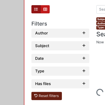
Subje
Filters
Author
Type: 
Se
Author
Now 
Subject
Date
Type
Has files
Loading...
Reset filters