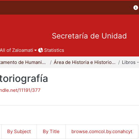
Secretaría de Unidad
All of Zaloamati
Statistics
Departamento de Humanidades
Área de Historia e Historiografía
toriografía
andle.net/11191/377
By Subject
By Title
browse.comcol.by.conahcyt