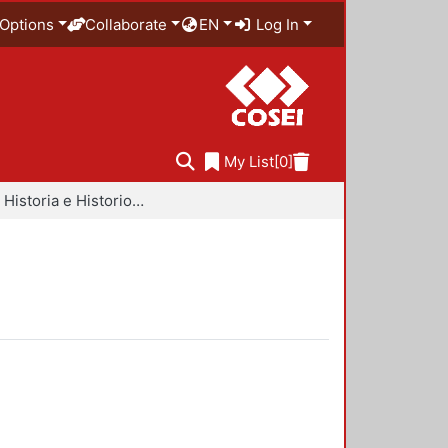
Options
Collaborate
EN
Log In
My List
[0]
Libros - Historia e Historiografía