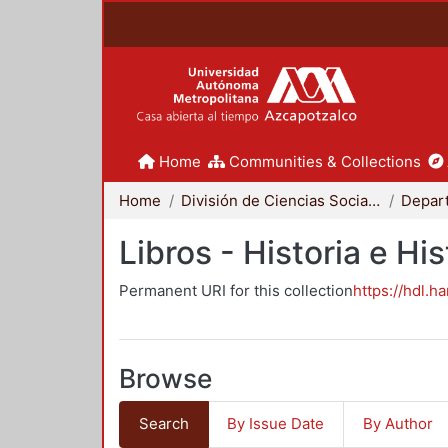
Home
Communities & Collections
Home
División de Ciencias Sociales y Humanidades
Libros - Historia e His
Permanent URI for this collection
https://hdl.h
Browse
Search
By Issue Date
By Author