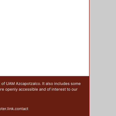
 formas de
 cuenta de algunas experiencias
, en su momento, fueron claves
 en el México Independiente:
 las oportunidades que abre un
ca.
t of UAM Azcapotzalco. It also includes some
are openly accessible and of interest to our
oter.link.contact