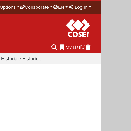
Options
Collaborate
EN
Log In
My List
[0]
Libros - Historia e Historiografía