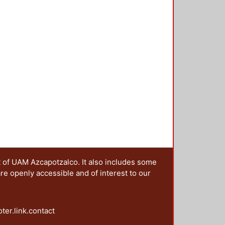
 formas de
 cuenta de algunas experiencias
, en su momento, fueron claves
 en el México Independiente:
 las oportunidades que abre un
ca.
t of UAM Azcapotzalco. It also includes some
are openly accessible and of interest to our
oter.link.contact