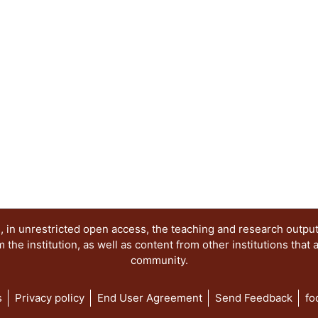
sacar de ella nuevas alternativas de desarrollo y
organización productiva. En esta perspectiva, da
protoindustriales e industriales en sectores que
para la economía de la colonia y posterionnente
minería, textiles, azúcar, manufacturas así como
nuevo orden económico signado por la informáti
 in unrestricted open access, the teaching and research outpu
he institution, as well as content from other institutions that 
community.
s
Privacy policy
End User Agreement
Send Feedback
fo