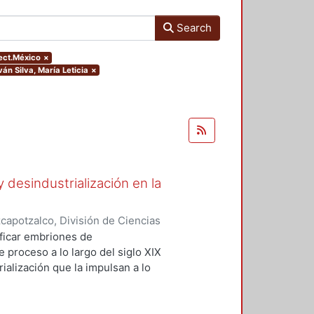
Search
ject.México
×
ván Silva, María Leticia
×
y desindustrialización en la
apotzalco, División de Ciencias
idades, Área de Historia e
ficar embriones de
Javier
;
Morales Moreno,
e proceso a lo largo del siglo XIX
rmando
;
Carbajal Arenas, Lilia
;
ialización que la impulsan a lo
;
Martínez Tarragó, Trinidad
;
el desmantelamiento industrial que
ar
;
Gutiérrez Herrera, Lucino
acterísticas neoliberales en un
 memoria en el tiempo largo para