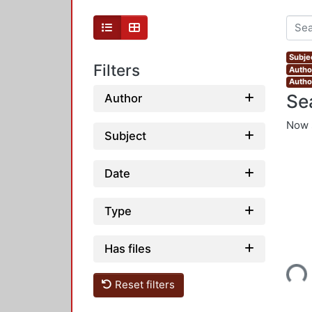
Subje
Filters
Author
Autho
Se
Author
Now 
Subject
Date
Type
Has files
Loading...
Reset filters