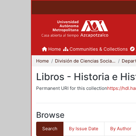
Home
Communities & Collections
Home
División de Ciencias Sociales y Humanidades
Libros - Historia e His
Permanent URI for this collection
https://hdl.h
Browse
Search
By Issue Date
By Author