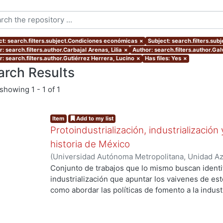
ct: search.filters.subject.Condiciones económicas
×
Subject: search.filters.sub
: search.filters.author.Carbajal Arenas, Lilia
×
Author: search.filters.author.Gal
r: search.filters.author.Gutiérrez Herrera, Lucino
×
Has files: Yes
×
arch Results
showing
1 - 1 of 1
Item
Add to my list
Protoindustrialización, industrialización 
historia de México
(
Universidad Autónoma Metropolitana, Unidad Azc
Sociales y Humanidades, Departamento de Human
Conjunto de trabajos que lo mismo buscan identi
Historiografía
,
2009
)
Rodríguez Garza, Francisco 
industrialización que apuntar los vaivenes de est
Humberto
;
Flores Clair, Eduardo
;
Kuri Gaytán, A
como abordar las políticas de fomento a la industr
Velasco Vargas, Itzajade
;
Ortiz Abúndez, Gerardo
largo de la primera mitad del siglo XX, así como 
Galván Silva, María Leticia
;
Salinas Callejas, Edm
se vive con una nueva fase de desarrollo con car
contexto de globalización que exige recuperar la