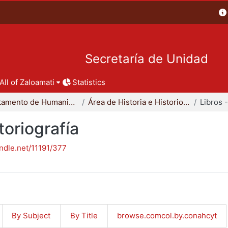
Secretaría de Unidad
All of Zaloamati
Statistics
Departamento de Humanidades
Área de Historia e Historiografía
toriografía
andle.net/11191/377
By Subject
By Title
browse.comcol.by.conahcyt