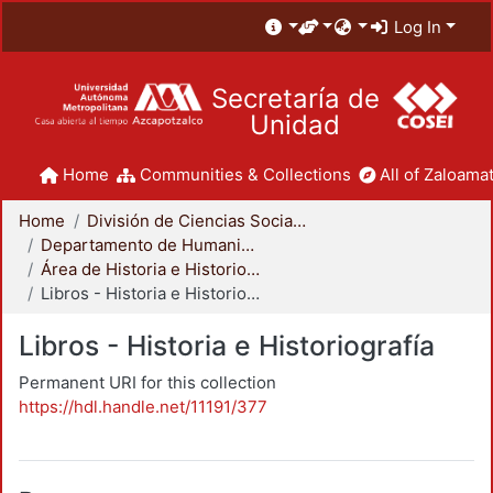
Log In
Secretaría de
Unidad
Home
Communities & Collections
All of Zaloamat
Home
División de Ciencias Sociales y Humanidades
Departamento de Humanidades
Área de Historia e Historiografía
Libros - Historia e Historiografía
Libros - Historia e Historiografía
Permanent URI for this collection
https://hdl.handle.net/11191/377