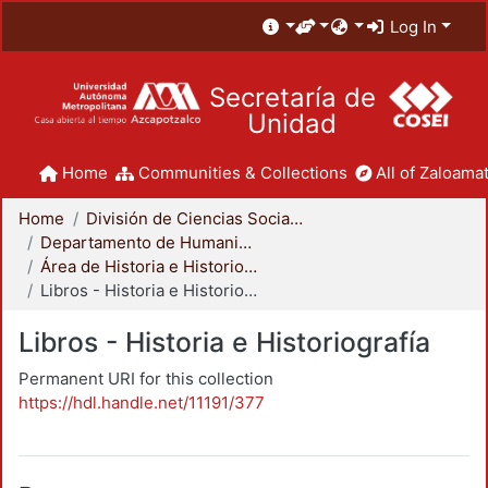
Log In
Secretaría de
Unidad
Home
Communities & Collections
All of Zaloamat
Home
División de Ciencias Sociales y Humanidades
Departamento de Humanidades
Área de Historia e Historiografía
Libros - Historia e Historiografía
Libros - Historia e Historiografía
Permanent URI for this collection
https://hdl.handle.net/11191/377