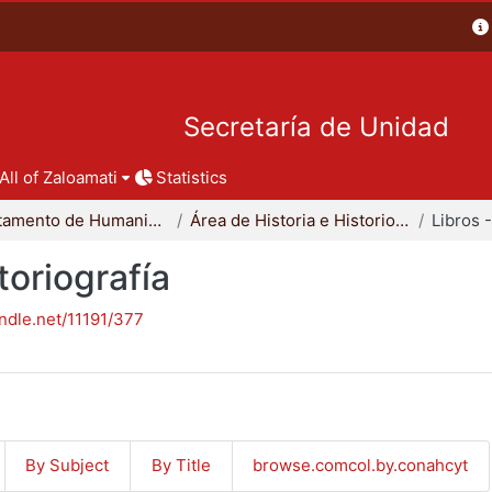
Secretaría de Unidad
All of Zaloamati
Statistics
Departamento de Humanidades
Área de Historia e Historiografía
toriografía
andle.net/11191/377
By Subject
By Title
browse.comcol.by.conahcyt