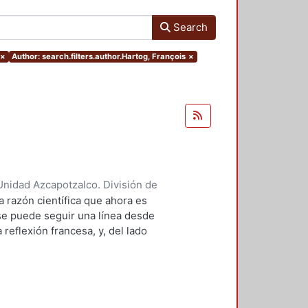
Search
×
Author: search.filters.author.Hartog, François
×
nidad Azcapotzalco. División de
 François
;
Villacañas Berlanga,
a razón científica que ahora es
fonso
;
Durán R. A., Norma
;
se puede seguir una línea desde
Schaub, Jean-Frédéric
;
Romano,
reflexión francesa, y, del lado
 fuerte de la Escuela de
istemología histórica y la
 la década de 1960. Obras tan
 ciencia, o como las de Foucault, se
ta misma preocupación: repensar