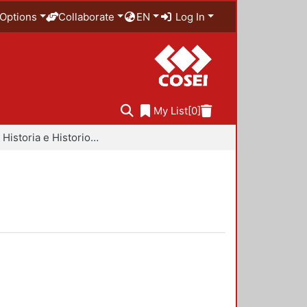
Options
Collaborate
EN
Log In
My List
[0]
Libros - Historia e Historiografía