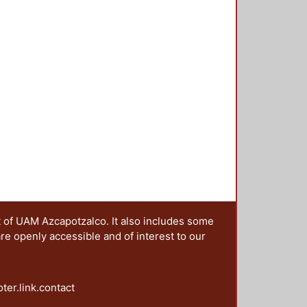
as de la historiografía. El libro
 las reflexiones que incumben
gunda parte, las de historiografía.
ricidad.
t of UAM Azcapotzalco. It also includes some
are openly accessible and of interest to our
oter.link.contact