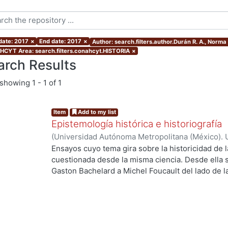
 date: 2017
×
End date: 2017
×
Author: search.filters.author.Durán R. A., Norma
CYT Area: search.filters.conahcyt.HISTORIA
×
arch Results
showing
1 - 1 of 1
Item
Add to my list
Epistemología histórica e historiografía
(
Universidad Autónoma Metropolitana (México). U
Ciencias Sociales y Humanidades.
,
2017
)
Hartog,
Ensayos cuyo tema gira sobre la historicidad de l
José Luis
;
Yébenes Escardó, Zenia
;
Mendiola, Al
cuestionada desde la misma ciencia. Desde ella 
Betancourt Martínez, Fernando
;
Fragio, Alberto
;
Gaston Bachelard a Michel Foucault del lado de la 
g...
Antonella
;
Zermeño, Guillermo
anglosajón, desde el giro lingüístico al programa
Edimburgo. Por todo esto no es azaroso que la ep
historiografía surjan simultáneamente a partir de
significativas como la de Kuhn en el ámbito de la
inscriben en este momento. Comparten pues, es