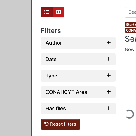
Start
Filters
CONAH
Se
Author
Now 
Date
Type
CONAHCYT Area
Loadin
Has files
Reset filters