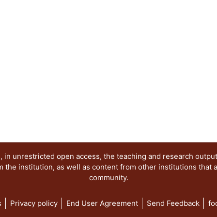
las condiciones de posibilidad del conocimiento y l
está dividido en dos partes. La primera contiene
directamente a la epistemología histórica, y la se
Ambas tienen en común la centralidad de la histo
 in unrestricted open access, the teaching and research outpu
he institution, as well as content from other institutions that 
community.
s
Privacy policy
End User Agreement
Send Feedback
fo