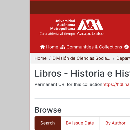
Home
Communities & Collections
Home
División de Ciencias Sociales y Humanidades
Libros - Historia e His
Permanent URI for this collection
https://hdl.h
Browse
Search
By Issue Date
By Author