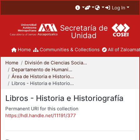
Log In
Secretaría de
Unidad
Home
Communities & Collections
All of Zaloamat
Home
División de Ciencias Sociales y Humanidades
Departamento de Humanidades
Área de Historia e Historiografía
Libros - Historia e Historiografía
Libros - Historia e Historiografía
Permanent URI for this collection
https://hdl.handle.net/11191/377