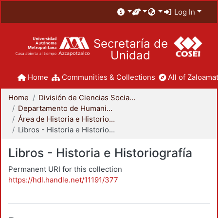
Log In
Secretaría de
Unidad
Home
Communities & Collections
All of Zaloamat
Home
División de Ciencias Sociales y Humanidades
Departamento de Humanidades
Área de Historia e Historiografía
Libros - Historia e Historiografía
Libros - Historia e Historiografía
Permanent URI for this collection
https://hdl.handle.net/11191/377