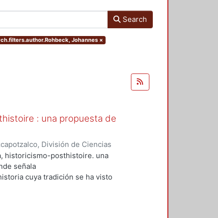
Search
rch.filters.author.Rohbeck, Johannes
×
sthistoire : una propuesta de
apotzalco, División de Ciencias
a e historiografía. Consejo
a, historicismo-posthistoire. una
, Johannes
;
Torres, Raúl,
nde señala
istoria cuya tradición se ha visto
rnidad como de las disciplinas