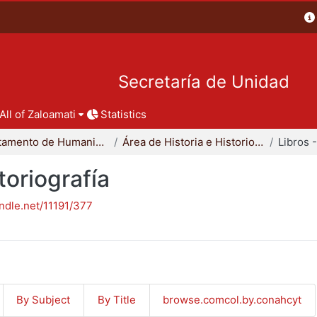
Secretaría de Unidad
All of Zaloamati
Statistics
Departamento de Humanidades
Área de Historia e Historiografía
toriografía
andle.net/11191/377
By Subject
By Title
browse.comcol.by.conahcyt