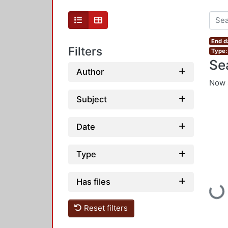
End d
Filters
Type:
Se
Author
Now 
Subject
Date
Type
Has files
Loadi
Reset filters