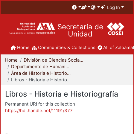
Log In
Secretaría de
Unidad
Home
Communities & Collections
All of Zaloamat
Home
División de Ciencias Sociales y Humanidades
Departamento de Humanidades
Área de Historia e Historiografía
Libros - Historia e Historiografía
Libros - Historia e Historiografía
Permanent URI for this collection
https://hdl.handle.net/11191/377