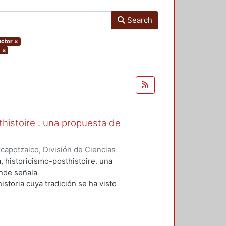
Search
uctor
×
×
sthistoire : una propuesta de
apotzalco, División de Ciencias
a e historiografía. Consejo
a, historicismo-posthistoire. una
, Johannes
;
Torres, Raúl,
nde señala
istoria cuya tradición se ha visto
rnidad como de las disciplinas