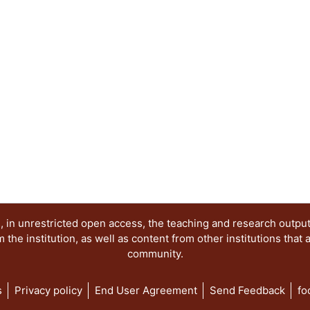
 in unrestricted open access, the teaching and research outpu
he institution, as well as content from other institutions that 
community.
s
Privacy policy
End User Agreement
Send Feedback
fo