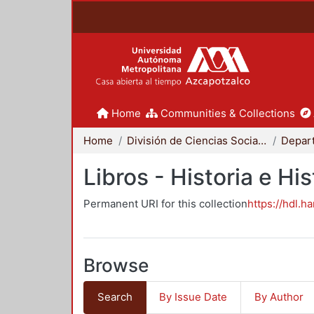
Home
Communities & Collections
Home
División de Ciencias Sociales y Humanidades
Libros - Historia e His
Permanent URI for this collection
https://hdl.h
Browse
Search
By Issue Date
By Author