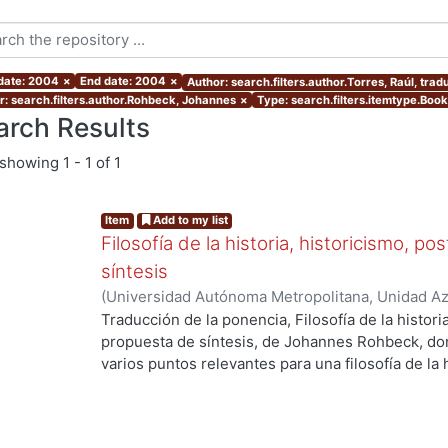
 date: 2004
×
End date: 2004
×
Author: search.filters.author.Torres, Raúl, trad
r: search.filters.author.Rohbeck, Johannes
×
Type: search.filters.itemtype.Book
arch Results
showing
1 - 1 of 1
Item
Add to my list
Filosofía de la historia, historicismo, po
síntesis
(
Universidad Autónoma Metropolitana, Unidad Azc
Sociales y Humanidades, Departamento de Histori
Traducción de la ponencia, Filosofía de la histori
Nacional de Ciencia y Tecnología
,
2004
)
Rohbeck
propuesta de síntesis, de Johannes Rohbeck, do
traductor
varios puntos relevantes para una filosofía de la h
afectada por las diversas crisis tanto de la mode
formadas en su horizonte