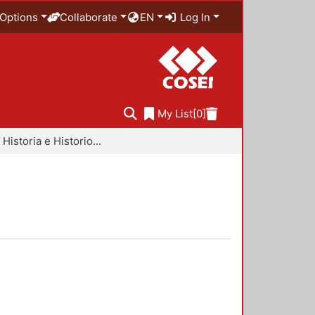
Options
Collaborate
EN
Log In
My List
[0]
Libros - Historia e Historiografía