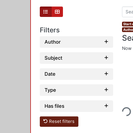
Start
Filters
Autho
Se
Author
Now 
Subject
Date
Type
Loading...
Has files
Reset filters