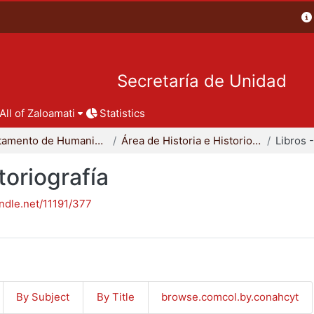
Secretaría de Unidad
All of Zaloamati
Statistics
Departamento de Humanidades
Área de Historia e Historiografía
toriografía
andle.net/11191/377
By Subject
By Title
browse.comcol.by.conahcyt