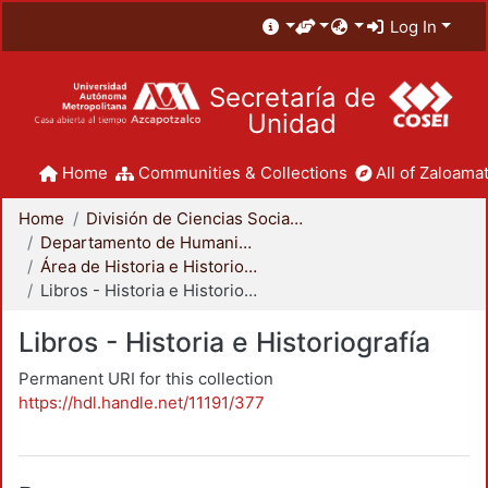
Log In
Secretaría de
Unidad
Home
Communities & Collections
All of Zaloamat
Home
División de Ciencias Sociales y Humanidades
Departamento de Humanidades
Área de Historia e Historiografía
Libros - Historia e Historiografía
Libros - Historia e Historiografía
Permanent URI for this collection
https://hdl.handle.net/11191/377