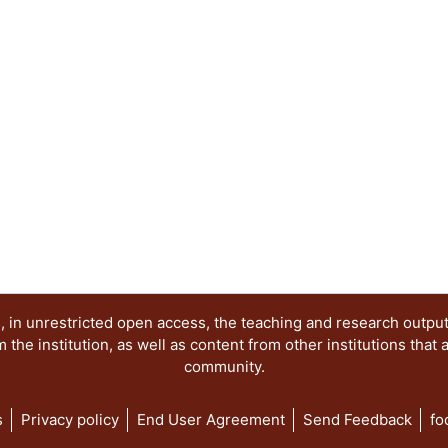
 in unrestricted open access, the teaching and research outpu
he institution, as well as content from other institutions that 
community.
s
Privacy policy
End User Agreement
Send Feedback
fo