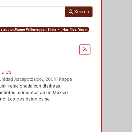
Search
rs.author.Pappe Willenegger, Silvia
×
Has files: Yes
×
rales
Unidad Azcapotzalco.
,
2004
)
Pappe
ntina
;
Herrerías Guerra, María
lar relacionada con distintas
distintos momentos de un México
o. Los tres estudios se
 representaciones así como de los
 interés manifiesto en torno a los
 de construcción cultural.