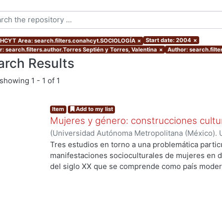
Start date: 2004
×
CYT Area: search.filters.conahcyt.SOCIOLOGÍA
×
: search.filters.author.Torres Septién y Torres, Valentina
×
Author: search.filte
arch Results
showing
1 - 1 of 1
Item
Add to my list
Mujeres y género: construcciones cultu
(
Universidad Autónoma Metropolitana (México). 
Willenegger, Silvia
;
Torres Septién y Torres, Vale
Tres estudios en torno a una problemática particu
manifestaciones socioculturales de mujeres en 
del siglo XX que se comprende como país modern
concentran en el análisis de los discursos y las
procesos de su significación planteados desde el
estudios de género entendidos como un problema