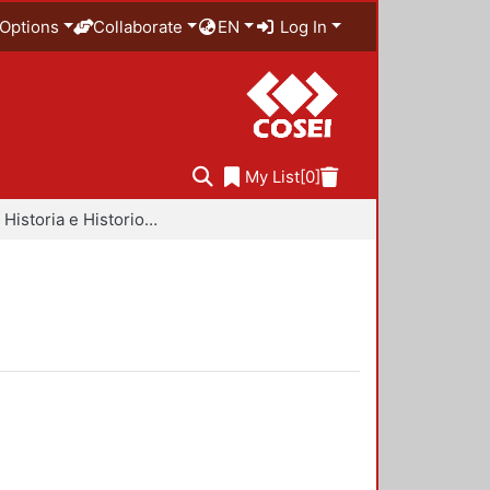
Options
Collaborate
EN
Log In
My List
[0]
Libros - Historia e Historiografía