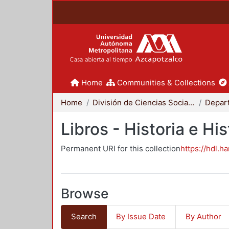
Home
Communities & Collections
Home
División de Ciencias Sociales y Humanidades
Libros - Historia e His
Permanent URI for this collection
https://hdl.h
Browse
Search
By Issue Date
By Author