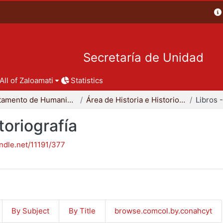
Secretaría de Unidad
All of Zaloamati
Statistics
Departamento de Humanidades
Área de Historia e Historiografía
toriografía
andle.net/11191/377
By Subject
By Title
browse.comcol.by.conahcyt