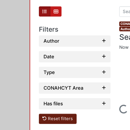
CONAH
Filters
Author
Se
Author
Now 
Date
Type
CONAHCYT Area
Has files
Loading...
Reset filters