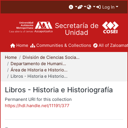
Log In
Secretaría de
Unidad
Home
Communities & Collections
All of Zaloamat
Home
División de Ciencias Sociales y Humanidades
Departamento de Humanidades
Área de Historia e Historiografía
Libros - Historia e Historiografía
Libros - Historia e Historiografía
Permanent URI for this collection
https://hdl.handle.net/11191/377