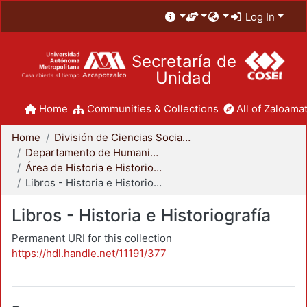
Log In
Secretaría de
Unidad
Home
Communities & Collections
All of Zaloamat
Home
División de Ciencias Sociales y Humanidades
Departamento de Humanidades
Área de Historia e Historiografía
Libros - Historia e Historiografía
Libros - Historia e Historiografía
Permanent URI for this collection
https://hdl.handle.net/11191/377