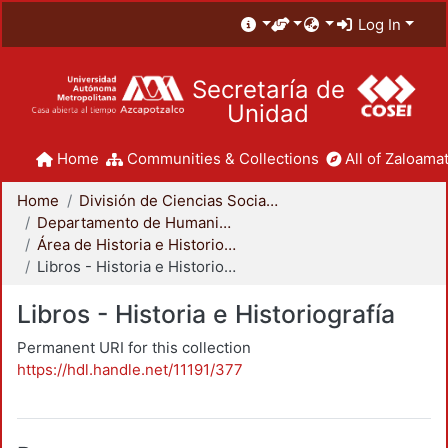
Log In
Secretaría de
Unidad
Home
Communities & Collections
All of Zaloamat
Home
División de Ciencias Sociales y Humanidades
Departamento de Humanidades
Área de Historia e Historiografía
Libros - Historia e Historiografía
Libros - Historia e Historiografía
Permanent URI for this collection
https://hdl.handle.net/11191/377