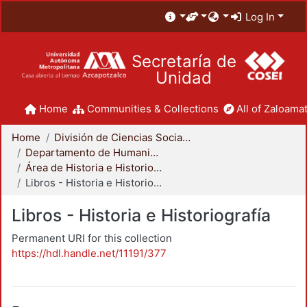
Log In
Secretaría de
Unidad
Home
Communities & Collections
All of Zaloamat
Home
División de Ciencias Sociales y Humanidades
Departamento de Humanidades
Área de Historia e Historiografía
Libros - Historia e Historiografía
Libros - Historia e Historiografía
Permanent URI for this collection
https://hdl.handle.net/11191/377