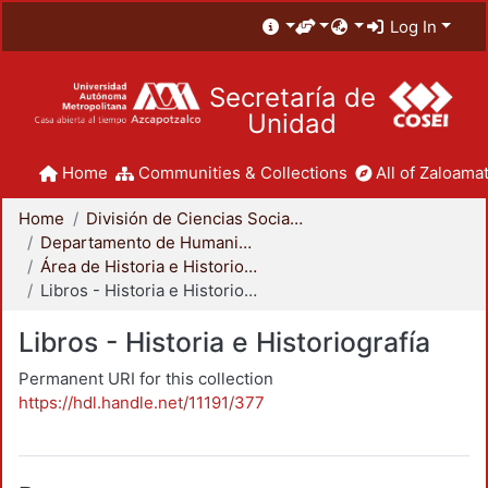
Log In
Secretaría de
Unidad
Home
Communities & Collections
All of Zaloamat
Home
División de Ciencias Sociales y Humanidades
Departamento de Humanidades
Área de Historia e Historiografía
Libros - Historia e Historiografía
Libros - Historia e Historiografía
Permanent URI for this collection
https://hdl.handle.net/11191/377