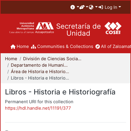
Log In
Secretaría de
Unidad
Home
Communities & Collections
All of Zaloamat
Home
División de Ciencias Sociales y Humanidades
Departamento de Humanidades
Área de Historia e Historiografía
Libros - Historia e Historiografía
Libros - Historia e Historiografía
Permanent URI for this collection
https://hdl.handle.net/11191/377