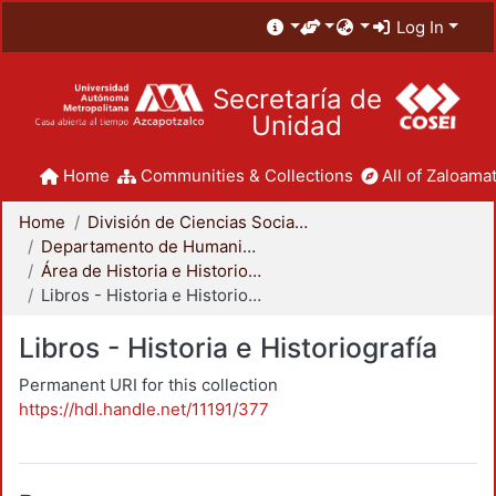
Log In
Secretaría de
Unidad
Home
Communities & Collections
All of Zaloamat
Home
División de Ciencias Sociales y Humanidades
Departamento de Humanidades
Área de Historia e Historiografía
Libros - Historia e Historiografía
Libros - Historia e Historiografía
Permanent URI for this collection
https://hdl.handle.net/11191/377