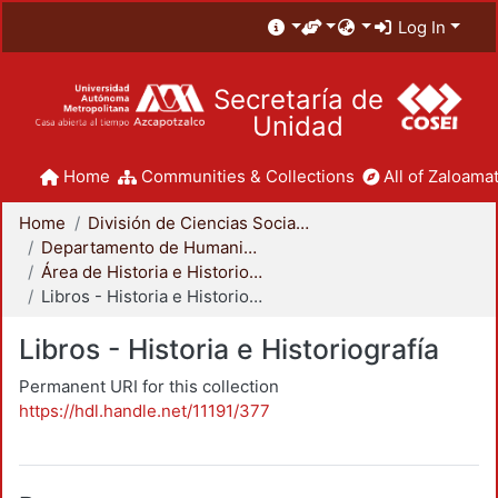
Log In
Secretaría de
Unidad
Home
Communities & Collections
All of Zaloamat
Home
División de Ciencias Sociales y Humanidades
Departamento de Humanidades
Área de Historia e Historiografía
Libros - Historia e Historiografía
Libros - Historia e Historiografía
Permanent URI for this collection
https://hdl.handle.net/11191/377