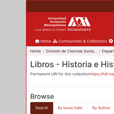
Home
Communities & Collections
Home
División de Ciencias Sociales y Humanidades
Libros - Historia e His
Permanent URI for this collection
https://hdl.h
Browse
Search
By Issue Date
By Author