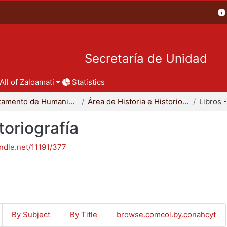
Secretaría de Unidad
All of Zaloamati
Statistics
Departamento de Humanidades
Área de Historia e Historiografía
toriografía
andle.net/11191/377
By Subject
By Title
browse.comcol.by.conahcyt