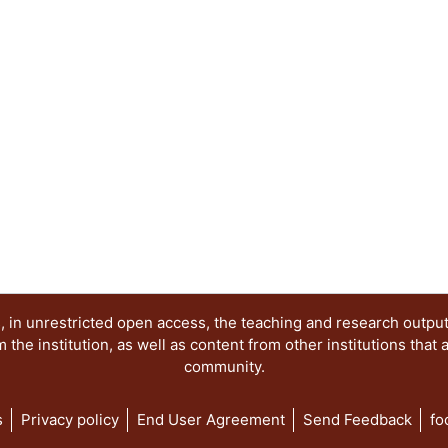
 in unrestricted open access, the teaching and research outpu
he institution, as well as content from other institutions that 
community.
s
Privacy policy
End User Agreement
Send Feedback
fo