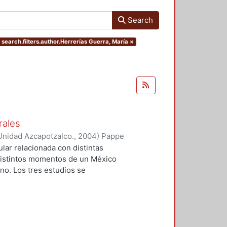
Search
 search.filters.author.Herrerías Guerra, María
×
rales
Unidad Azcapotzalco.
,
2004
)
Pappe
ntina
;
Herrerías Guerra, María
lar relacionada con distintas
distintos momentos de un México
o. Los tres estudios se
 representaciones así como de los
 interés manifiesto en torno a los
 de construcción cultural.