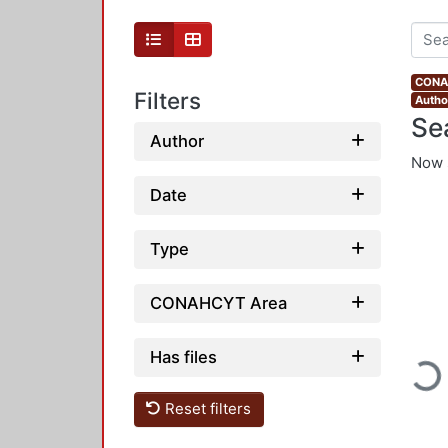
CONAH
Filters
Author
Se
Author
Now 
Date
Type
CONAHCYT Area
Loadi
Has files
Reset filters