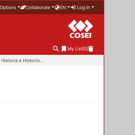
Options
Collaborate
EN
Log In
My List
[0]
Libros - Historia e Historiografía