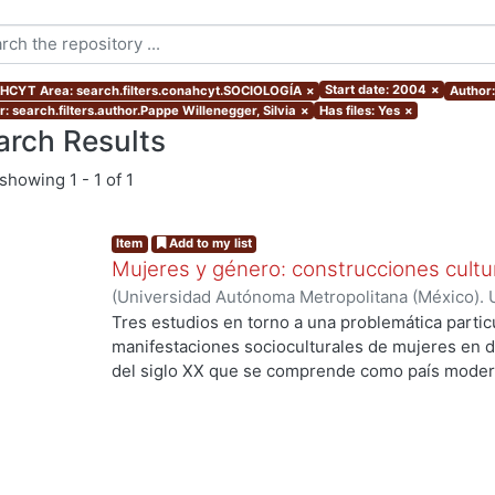
Start date: 2004
×
CYT Area: search.filters.conahcyt.SOCIOLOGÍA
×
Author:
: search.filters.author.Pappe Willenegger, Silvia
×
Has files: Yes
×
arch Results
showing
1 - 1 of 1
Item
Add to my list
Mujeres y género: construcciones cultu
(
Universidad Autónoma Metropolitana (México). 
Willenegger, Silvia
;
Torres Septién y Torres, Vale
Tres estudios en torno a una problemática particu
manifestaciones socioculturales de mujeres en 
del siglo XX que se comprende como país modern
ng...
concentran en el análisis de los discursos y las
procesos de su significación planteados desde el
estudios de género entendidos como un problema