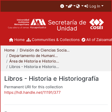
Log In
Secretaría de
Unidad
Home
Communities & Collections
All of Zaloamat
Home
División de Ciencias Sociales y Humanidades
Departamento de Humanidades
Área de Historia e Historiografía
Libros - Historia e Historiografía
Libros - Historia e Historiografía
Permanent URI for this collection
https://hdl.handle.net/11191/377