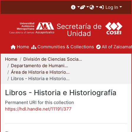
Log In
Secretaría de
Unidad
Home
Communities & Collections
All of Zaloamat
Home
División de Ciencias Sociales y Humanidades
Departamento de Humanidades
Área de Historia e Historiografía
Libros - Historia e Historiografía
Libros - Historia e Historiografía
Permanent URI for this collection
https://hdl.handle.net/11191/377