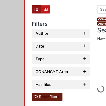
CONAH
Filters
Autho
Se
Author
Now 
Date
Type
CONAHCYT Area
Has files
Load
Reset filters