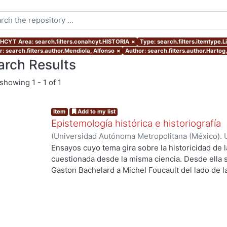
CYT Area: search.filters.conahcyt.HISTORIA
×
Type: search.filters.itemtype.L
r: search.filters.author.Mendiola, Alfonso
×
Author: search.filters.author.Hartog
arch Results
showing
1 - 1 of 1
Item
Add to my list
Epistemología histórica e historiografía
(
Universidad Autónoma Metropolitana (México). U
Ciencias Sociales y Humanidades.
,
2017
)
Hartog,
Ensayos cuyo tema gira sobre la historicidad de l
José Luis
;
Yébenes Escardó, Zenia
;
Mendiola, Al
cuestionada desde la misma ciencia. Desde ella 
Betancourt Martínez, Fernando
;
Fragio, Alberto
;
Gaston Bachelard a Michel Foucault del lado de la 
Antonella
;
Zermeño, Guillermo
anglosajón, desde el giro lingüístico al programa
ing...
Edimburgo. Por todo esto no es azaroso que la ep
historiografía surjan simultáneamente a partir de
significativas como la de Kuhn en el ámbito de la
inscriben en este momento. Comparten pues, es