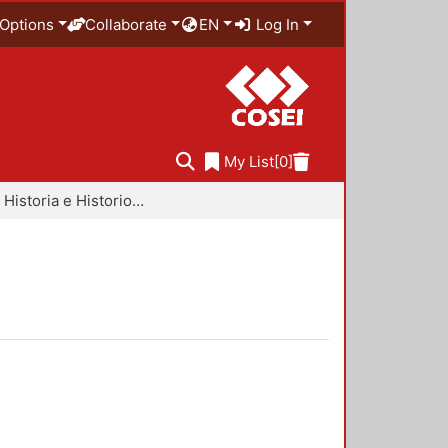
Options
Collaborate
EN
Log In
My List
[0]
Libros - Historia e Historiografía