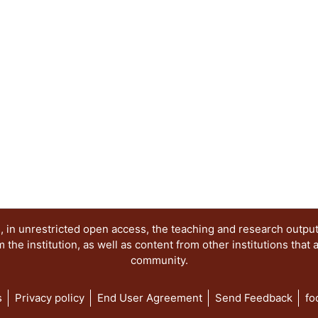
las condiciones de posibilidad del conocimiento y l
está dividido en dos partes. La primera contiene
directamente a la epistemología histórica, y la se
Ambas tienen en común la centralidad de la histo
 in unrestricted open access, the teaching and research outpu
he institution, as well as content from other institutions that 
community.
s
Privacy policy
End User Agreement
Send Feedback
fo