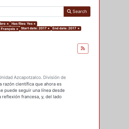
Search
ibro
×
Has files: Yes
×
Start date: 2017
×
End date: 2017
×
, François
×
nidad Azcapotzalco. División de
 François
;
Villacañas Berlanga,
a razón científica que ahora es
fonso
;
Durán R. A., Norma
;
se puede seguir una línea desde
Schaub, Jean-Frédéric
;
Romano,
reflexión francesa, y, del lado
 fuerte de la Escuela de
istemología histórica y la
 la década de 1960. Obras tan
 ciencia, o como las de Foucault, se
ta misma preocupación: repensar