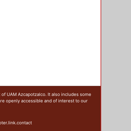
as de la historiografía. El libro
 las reflexiones que incumben
gunda parte, las de historiografía.
ricidad.
t of UAM Azcapotzalco. It also includes some
are openly accessible and of interest to our
oter.link.contact