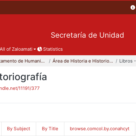
Secretaría de Unidad
All of Zaloamati
Statistics
Departamento de Humanidades
Área de Historia e Historiografía
toriografía
andle.net/11191/377
By Subject
By Title
browse.comcol.by.conahcyt