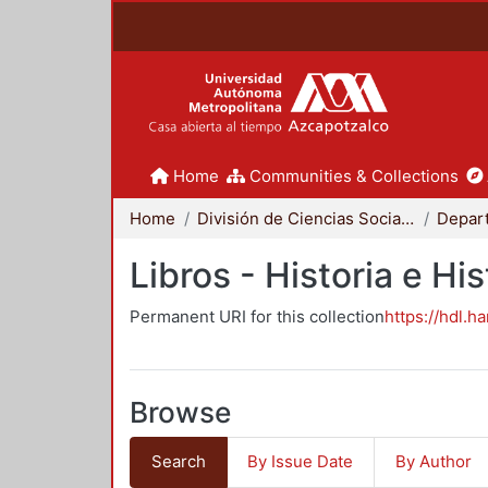
Home
Communities & Collections
Home
División de Ciencias Sociales y Humanidades
Libros - Historia e His
Permanent URI for this collection
https://hdl.h
Browse
Search
By Issue Date
By Author